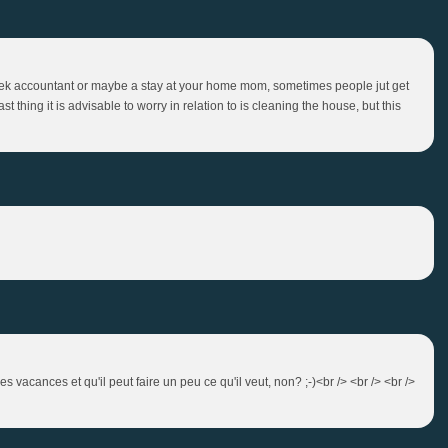
week accountant or maybe a stay at your home mom, sometimes people jut get
t thing it is advisable to worry in relation to is cleaning the house, but this
 les vacances et qu'il peut faire un peu ce qu'il veut, non? ;-)<br /> <br /> <br />