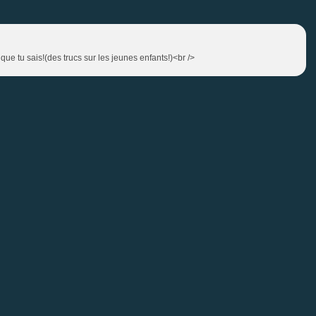
que tu sais!(des trucs sur les jeunes enfants!)<br />