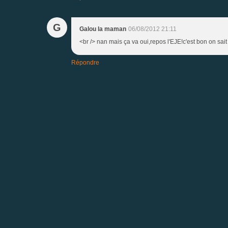
G
Galou la maman
06/08/2012 21:11
<br /> nan mais ça va oui,repos l'EJE!c'est bon on sait 
Répondre