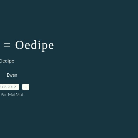
 = Oedipe
Oedipe
Ewen
6.08.2012
…
Par MatMat