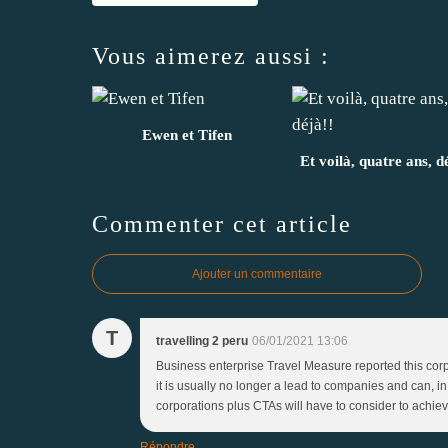
Vous aimerez aussi :
Ewen et Tifen
Et voilà, quatre ans, d
Commenter cet article
Ajouter un commentaire
T
travelling 2 peru
06/01/2021 13:06
Business enterprise Travel Measure reported this corp
it is usually no longer a lead to companies and can, in 
corporations plus CTAs will have to consider to achiev
Répondre