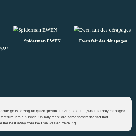
Spiderman EWEN
Ewen fait des dérapages
éjà!!
orate go is seeing an quick growth. Having said that, when terribly managed,
fact turn into a burden. Usually there are some factors the fact that
e the best away from the time wasted traveling.