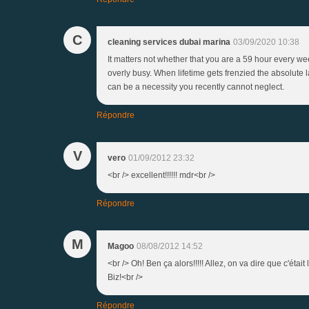
C
cleaning services dubai marina
03/09/2020 10:38
It matters not whether that you are a 59 hour every 
overly busy. When lifetime gets frenzied the absolute las
can be a necessity you recently cannot neglect.
Répondre
V
vero
01/09/2012 23:32
<br /> excellent!!!!!! mdr<br />
Répondre
M
Magoo
08/08/2012 14:52
<br /> Oh! Ben ça alors!!!!! Allez, on va dire que c'était
Biz!<br />
Répondre